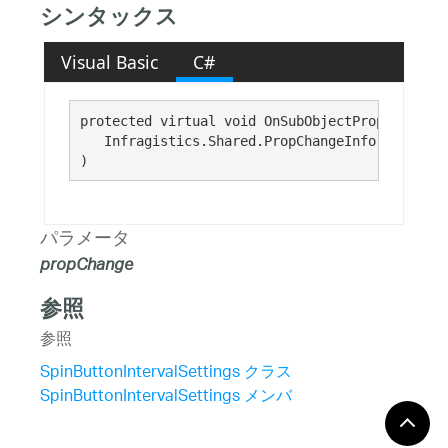
シンタックス
Visual Basic
C#
protected virtual void OnSubObjectPropChanged( 
   Infragistics.Shared.PropChangeInfo 
propChan
)
パラメータ
propChange
参照
参照
SpinButtonIntervalSettings クラス
SpinButtonIntervalSettings メンバ