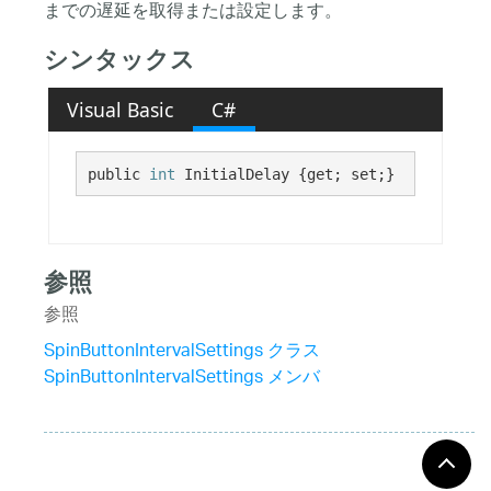
までの遅延を取得または設定します。
シンタックス
Visual Basic
C#
public 
int
 InitialDelay {get; set;}
参照
参照
SpinButtonIntervalSettings クラス
SpinButtonIntervalSettings メンバ