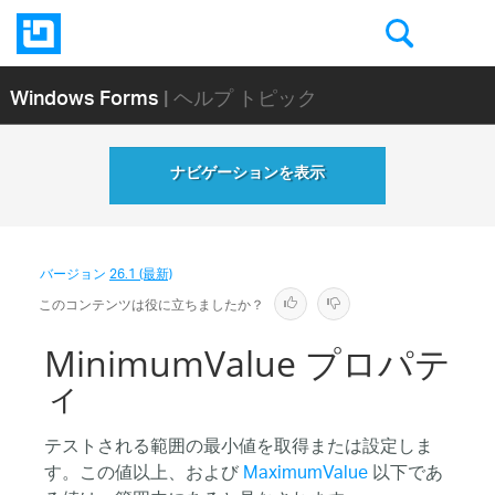
Windows Forms
| ヘルプ トピック
ナビゲーションを表示
バージョン
26.1 (最新)
このコンテンツは役に立ちましたか？
MinimumValue プロパテ
ィ
テストされる範囲の最小値を取得または設定しま
す。この値以上、および
MaximumValue
以下であ