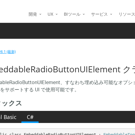
開発
UX
BIツール
サービス
リソー
26.1 (最新)
eddableRadioButtonUIElement 
dableRadioButtonUIElement、すなわち埋め込み可能
をサポートする UI で使用可能です。
タックス
l Basic
C#
lic class EmbeddableRadioButtonUIElement : 
EmbeddableTog