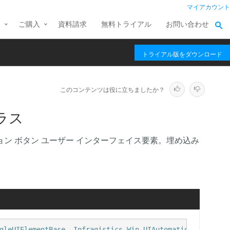
マイアカウント
ス
ご購入
資料請求
無料トライアル
お問い合わせ
トライアル版をダウンロード
このコンテンツは役に立ちましたか？
クラス
なオプション ボタン ユーザー インターフェイス要素。埋め込み
gleUIElementBase
, 
Infragistics.Win.UIAutomation.IProvide