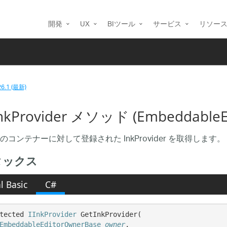
開発
UX
BIツール
サービス
リソー
26.1 (最新)
nkProvider メソッド (EmbeddableEd
のコンテナーに対して登録された InkProvider を取得します。
タックス
l Basic
C#
tected 
IInkProvider
 GetInkProvider( 

EmbeddableEditorOwnerBase
owner
,
