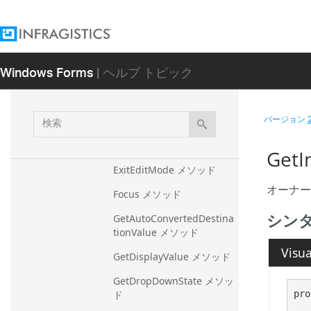
CreateUIAutomationProvi
der メソッド
DataValueToText メソッド
Windows Forms
| ヘルプ トピック
DoCloseUp メソッド
DoDropDown メソッド
検
バージョン
DropDown メソッド
索
EnterEditMode メソッド
GetI
ExitEditMode メソッド
オーナー
Focus メソッド
シン
GetAutoConvertedDestina
tionValue メソッド
Visua
GetDisplayValue メソッド
GetDropDownState メソッ
pro
ド