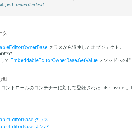
object
ownerContext
ータ
bleEditorOwnerBase
クラスから派生したオブジェクト。
ntext
得して
EmbeddableEditorOwnerBase.GetValue
メソッドへの呼
の型
コントロールのコンテナーに対して登録された InkProvider。Ink
ableEditorBase クラス
ableEditorBase メンバ