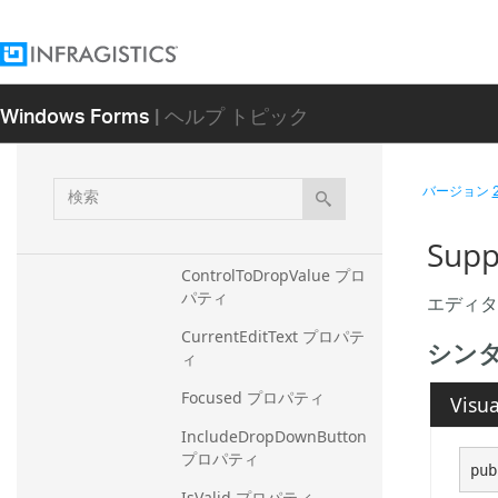
メンバ
メソッド
Windows Forms
| ヘルプ トピック
プロパティ
ButtonAlignment プロパテ
ィ
検
バージョン
CanFocus プロパティ
索
ControlToDrop プロパティ
Supp
ControlToDropValue プロ
パティ
エディタ
CurrentEditText プロパテ
シン
ィ
Focused プロパティ
Visua
IncludeDropDownButton 
プロパティ
pub
IsValid プロパティ