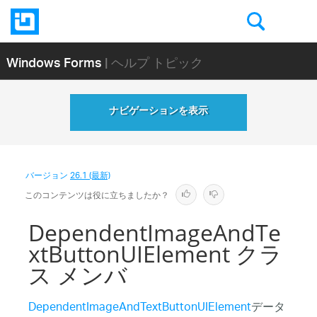
Windows Forms
| ヘルプ トピック
ナビゲーションを表示
バージョン
26.1 (最新)
このコンテンツは役に立ちましたか？
DependentImageAndTe
xtButtonUIElement クラ
ス メンバ
DependentImageAndTextButtonUIElement
データ