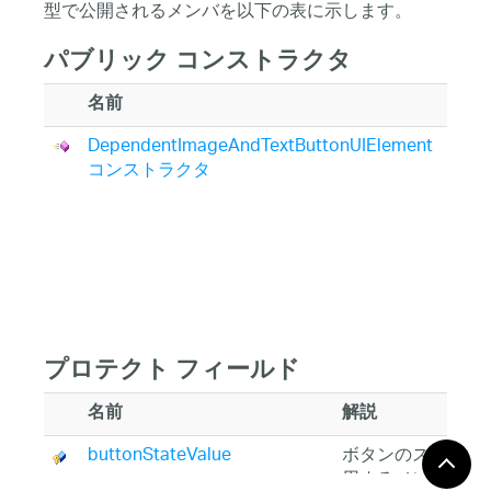
型で公開されるメンバを以下の表に示します。
パブリック コンストラクタ
名前
解説
DependentImageAndTextButtonUIElement
オー
コンストラクタ
バー
ロー
ドさ
れま
す。
プロテクト フィールド
名前
解説
buttonStateValue
ボタンのステート
用するメンバー。