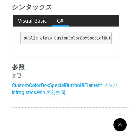
シンタックス
Visual Basic
C#
public class CustomColorBoxSpecialButtonUIElem
参照
参照
CustomColorBoxSpecialButtonUIElement メンバ
Infragistics.Win 名前空間