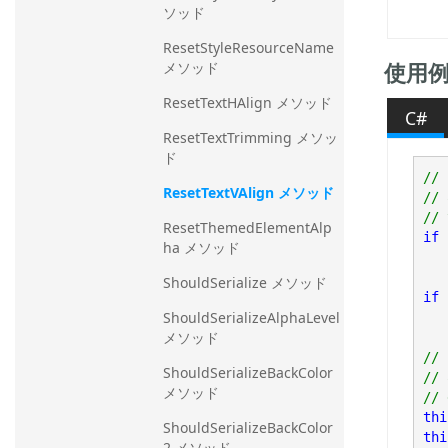
ソッド
ResetStyleResourceName 
使用
メソッド
ResetTextHAlign メソッド
C#
ResetTextTrimming メソッ
ド
// 
ResetTextVAlign メソッド
// 
ResetThemedElementAlp
if
 
ha メソッド
ShouldSerialize メソッド
if
 
ShouldSerializeAlphaLevel 
メソッド
// 
ShouldSerializeBackColor 
// 
メソッド
thi
ShouldSerializeBackColor
thi
2 メソッド