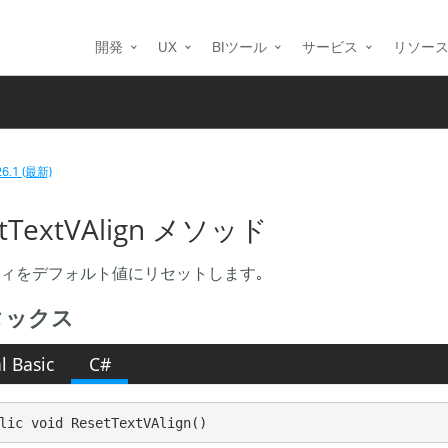
開発
UX
BIツール
サービス
リソー
26.1 (最新)
etTextVAlign メソッド
ィをデフォルト値にリセットします｡
タックス
l Basic
C#
lic void ResetTextVAlign()