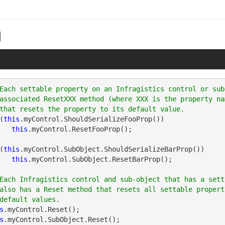
例
Each settable property on an Infragistics control or sub
associated ResetXXX method (where XXX is the property nam
(
this
.myControl.ShouldSerializeFooProp())

this
.myControl.ResetFooProp();

(
this
.myControl.SubObject.ShouldSerializeBarProp())

this
.myControl.SubObject.ResetBarProp();

Each Infragistics control and sub-object that has a sett
also has a Reset method that resets all settable propert
s
s
.myControl.SubObject.Reset();