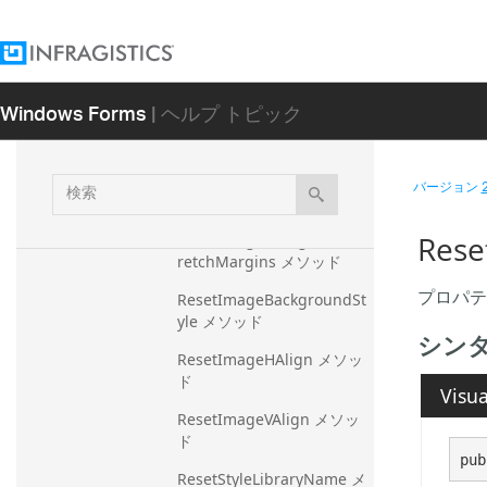
メソッド
ResetImageBackgroundAl
pha メソッド
Windows Forms
| ヘルプ トピック
ResetImageBackgroundDi
sabled メソッド
検
ResetImageBackgroundO
バージョン
rigin メソッド
索
Res
ResetImageBackgroundSt
retchMargins メソッド
プロパテ
ResetImageBackgroundSt
yle メソッド
シン
ResetImageHAlign メソッ
ド
Visua
ResetImageVAlign メソッ
ド
pub
ResetStyleLibraryName メ