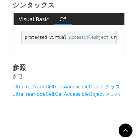
シンタックス
Visual Basic
C#
protected virtual 
AccessibleObject
 CreateAcces
参照
参照
UltraTreeNodeCell.CellAccessibleObject クラス
UltraTreeNodeCell.CellAccessibleObject メンバ