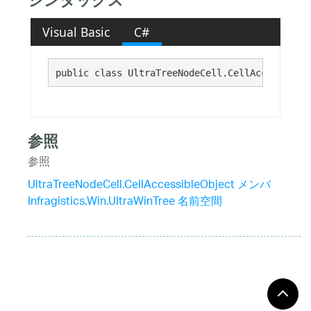
シンタックス
Visual Basic
C#
public class UltraTreeNodeCell.CellAccessibleO
参照
参照
UltraTreeNodeCell.CellAccessibleObject メンバ
Infragistics.Win.UltraWinTree 名前空間