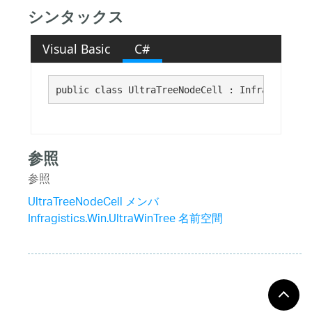
シンタックス
Visual Basic
C#
public class UltraTreeNodeCell : Infragistics.
参照
参照
UltraTreeNodeCell メンバ
Infragistics.Win.UltraWinTree 名前空間