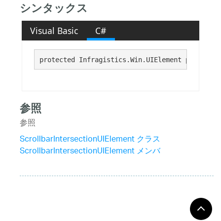
シンタックス
Visual Basic
C#
protected Infragistics.Win.UIElement parentEle
参照
参照
ScrollbarIntersectionUIElement クラス
ScrollbarIntersectionUIElement メンバ