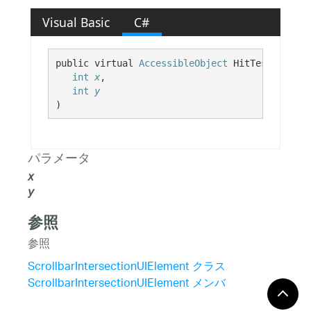
Visual Basic
C#
public virtual 
AccessibleObject
 HitTest( 

int
x
,

int
y
)
パラメータ
x
y
参照
参照
ScrollbarIntersectionUIElement クラス
ScrollbarIntersectionUIElement メンバ