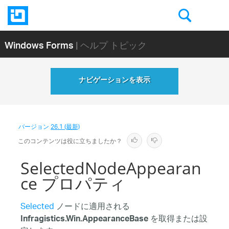
Windows Forms
| ヘルプ トピック
ナビゲーションを表示
バージョン
26.1 (最新)
このコンテンツは役に立ちましたか？
SelectedNodeAppearan
ce プロパティ
Selected
ノードに適用される
を取得または設
Infragistics.Win.AppearanceBase