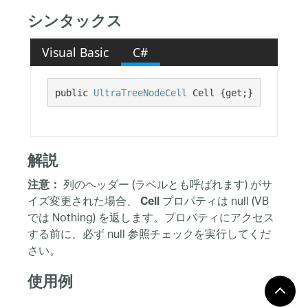
シンタックス
Visual Basic
C#
public 
UltraTreeNodeCell
 Cell {get;}
解説
列のヘッダー (ラベルとも呼ばれます) がサ
注意：
イズ変更された場合、
プロパティは null (VB
Cell
では Nothing) を返します。プロパティにアクセス
する前に、必ず null 参照チェックを実行してくだ
さい。
使用例