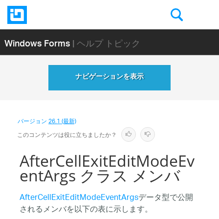
Windows Forms
| ヘルプ トピック
ナビゲーションを表示
バージョン
26.1 (最新)
このコンテンツは役に立ちましたか？
AfterCellExitEditModeEv
entArgs クラス メンバ
AfterCellExitEditModeEventArgs
データ型で公開
されるメンバを以下の表に示します。