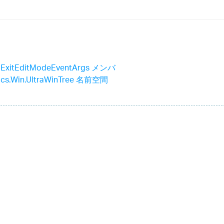
llExitEditModeEventArgs メンバ
stics.Win.UltraWinTree 名前空間