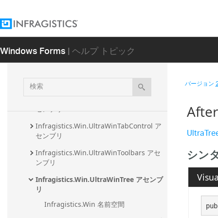
センブリ
Infragistics.Win.UltraWinSchedule アセ
ンブリ
Windows Forms
| ヘルプ トピック
Infragistics.Win.UltraWinSpellChecker 
アセンブリ
Infragistics.Win.UltraWinStatusBar アセ
検
ンブリ
バージョン
索
Infragistics.Win.UltraWinTabbedMdi ア
Afte
センブリ
Infragistics.Win.UltraWinTabControl ア
UltraTre
センブリ
シン
Infragistics.Win.UltraWinToolbars アセ
ンブリ
Visua
Infragistics.Win.UltraWinTree アセンブ
リ
Infragistics.Win 名前空間
pub