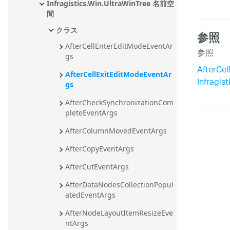
Infragistics.Win.UltraWinTree 名前空
間
クラス
参照
AfterCellEnterEditModeEventAr
参照
gs
AfterCe
AfterCellExitEditModeEventAr
Infragi
gs
AfterCheckSynchronizationCom
pleteEventArgs
AfterColumnMovedEventArgs
AfterCopyEventArgs
AfterCutEventArgs
AfterDataNodesCollectionPopul
atedEventArgs
AfterNodeLayoutItemResizeEve
ntArgs