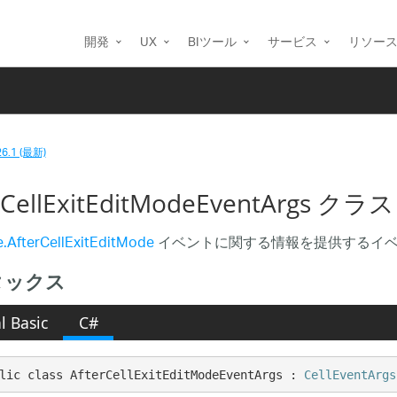
開発
UX
BIツール
サービス
リソー
26.1 (最新)
rCellExitEditModeEventArgs クラス
e.AfterCellExitEditMode
イベントに関する情報を提供するイ
タックス
l Basic
C#
lic class AfterCellExitEditModeEventArgs : 
CellEventArgs