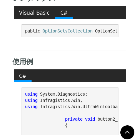
Visual Basic
C#
public 
OptionSetsCollection
 OptionSets {get;}
使用例
C#
using
using
using
 Infragistics.Win.UltraWinToolbars;

private
void
 button2_Click(
obj
		{

// -------------------