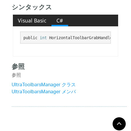
シンタックス
Visual Basic
C#
public 
int
 HorizontalToolbarGrabHandleWidth {g
参照
参照
UltraToolbarsManager クラス
UltraToolbarsManager メンバ