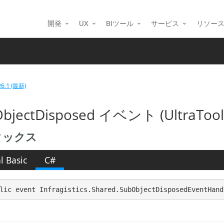
開発
UX
BIツール
サービス
リソー
26.1 (最新)
bjectDisposed イベント (UltraTool
タックス
l Basic
C#
lic event Infragistics.Shared.SubObjectDisposedEventHand