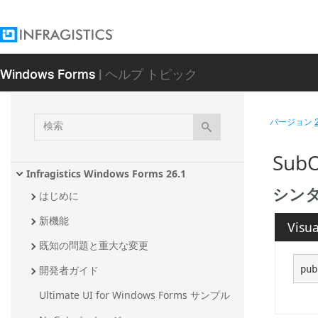
Windows Forms
| ヘルプ トピック
検
バージョン
索
SubO
Infragistics Windows Forms 26.1
シン
はじめに
新機能
Visua
既知の問題と重大な変更
pub
開発者ガイド
Ultimate UI for Windows Forms サンプル