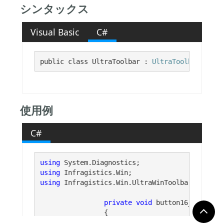
シンタックス
Visual Basic
C#
public class UltraToolbar : 
UltraToolbarBase
, 
使用例
C#
using
using
using
 Infragistics.Win.UltraWinToolbars;

private
void
 button16_Click(
ob
		{
