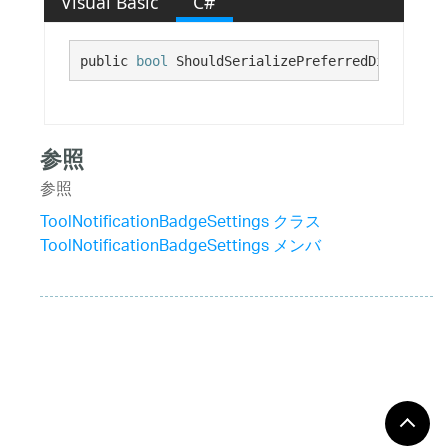
Visual Basic
C#
public 
bool
 ShouldSerializePreferredDisplayAre
参照
参照
ToolNotificationBadgeSettings クラス
ToolNotificationBadgeSettings メンバ