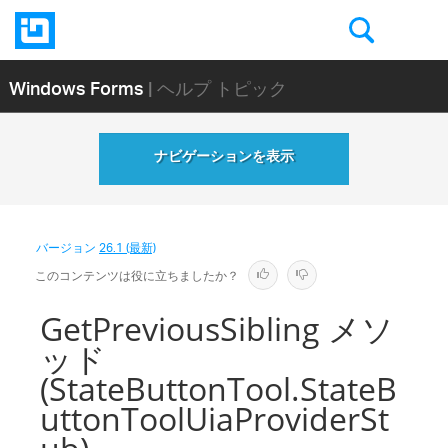
Windows Forms
| ヘルプ トピック
ナビゲーションを表示
バージョン
26.1 (最新)
このコンテンツは役に立ちましたか？
GetPreviousSibling メソ
ッド
(StateButtonTool.StateB
uttonToolUiaProviderSt