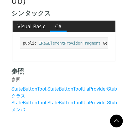
ub)
シンタックス
Visual Basic
C#
public 
IRawElementProviderFragment
 GetPrevious
参照
参照
StateButtonTool.StateButtonToolUiaProviderStub
クラス
StateButtonTool.StateButtonToolUiaProviderStub
メンバ