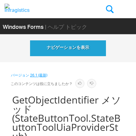
Windows Forms
| ヘルプ トピック
ナビゲーションを表示
バージョン
26.1 (最新)
このコンテンツは役に立ちましたか？
GetObjectIdentifier メソ
ッド
(StateButtonTool.StateB
uttonToolUiaProviderSt