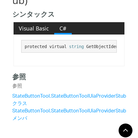
ub)
シンタックス
Visual Basic
C#
protected virtual 
string
 GetObjectIdentifier()
参照
参照
StateButtonTool.StateButtonToolUiaProviderStub
クラス
StateButtonTool.StateButtonToolUiaProviderStub
メンバ