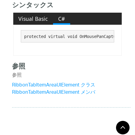
シンタックス
Visual Basic
C#
protected virtual void OnMousePanCaptureTermin
参照
参照
RibbonTabItemAreaUIElement クラス
RibbonTabItemAreaUIElement メンバ