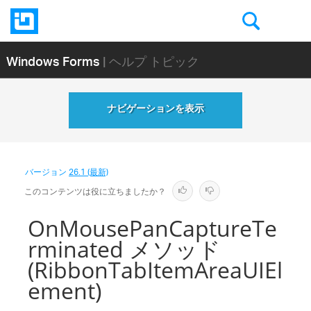
Windows Forms
| ヘルプ トピック
ナビゲーションを表示
バージョン
26.1 (最新)
このコンテンツは役に立ちましたか？
OnMousePanCaptureTe
rminated メソッド
(RibbonTabItemAreaUIEl
ement)