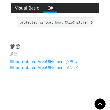
Visual Basic
C#
protected virtual 
bool
 ClipChildren {get;}
参照
参照
RibbonTabItemAreaUIElement クラス
RibbonTabItemAreaUIElement メンバ