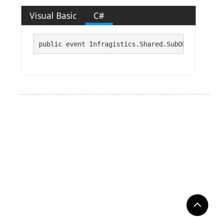
Visual Basic
C#
public event Infragistics.Shared.SubObjectProp