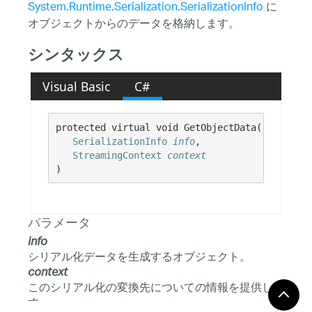
System.Runtime.Serialization.SerializationInfo
に
オブジェクトからのデータを格納します。
シンタックス
Visual Basic
C#
protected virtual void GetObjectData( 

SerializationInfo
info
,

StreamingContext
context
)
パラメータ
info
シリアル化データを生成するオブジェクト。
context
このシリアル化の変換先についての情報を提供しま
す。