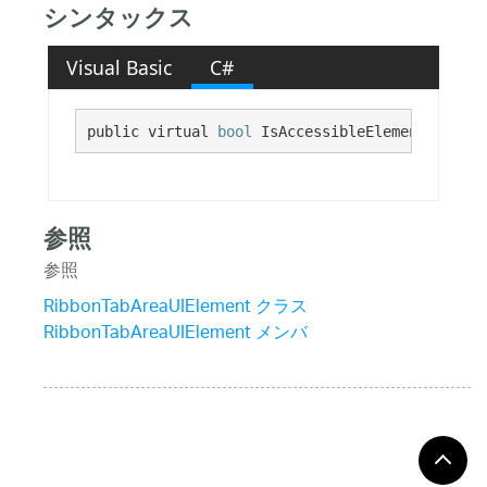
シンタックス
Visual Basic
C#
public virtual 
bool
 IsAccessibleElement {get;}
参照
参照
RibbonTabAreaUIElement クラス
RibbonTabAreaUIElement メンバ