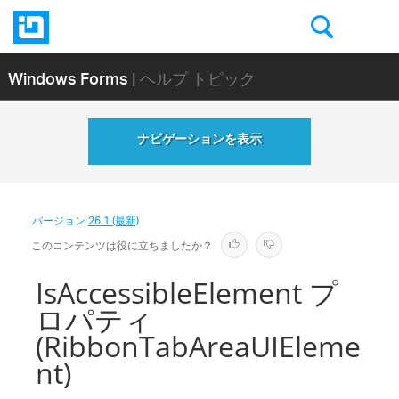
Windows Forms
| ヘルプ トピック
ナビゲーションを表示
バージョン
26.1 (最新)
このコンテンツは役に立ちましたか？
IsAccessibleElement プ
ロパティ
(RibbonTabAreaUIEleme
nt)