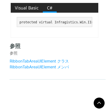
Visual Basic
C#
protected virtual Infragistics.Win.IInkProvide
参照
参照
RibbonTabAreaUIElement クラス
RibbonTabAreaUIElement メンバ