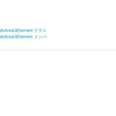
TabAreaUIElement クラス
TabAreaUIElement メンバ