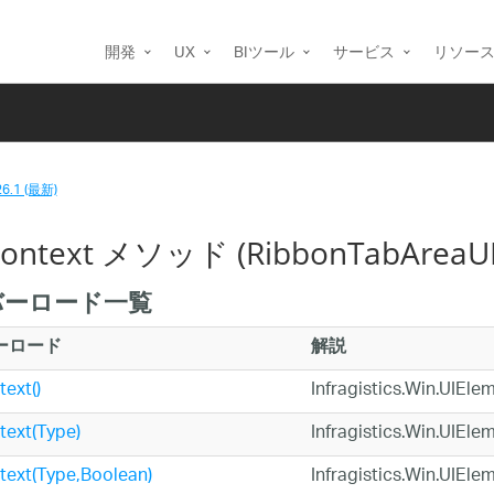
開発
UX
BIツール
サービス
リソー
26.1 (最新)
ontext メソッド (RibbonTabAreaUI
バーロード一覧
ーロード
解説
ext()
Infragistics.Win.
ext(Type)
Infragistics.Win.
text(Type,Boolean)
Infragistics.Win.