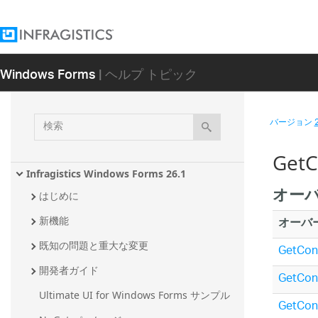
Windows Forms
| ヘルプ トピック
検
バージョン
索
GetC
Infragistics Windows Forms 26.1
オー
はじめに
オーバ
新機能
既知の問題と重大な変更
GetCont
開発者ガイド
GetCont
Ultimate UI for Windows Forms サンプル
GetCon