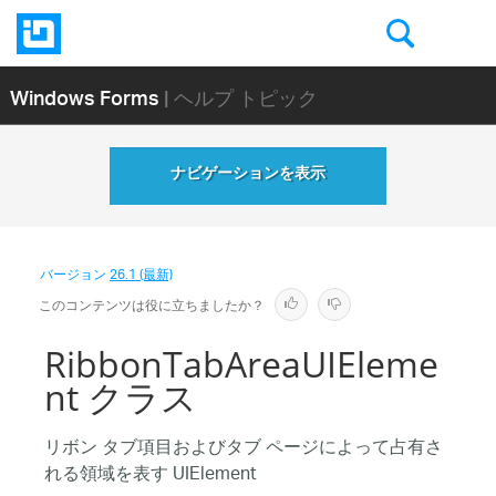
Windows Forms
| ヘルプ トピック
ナビゲーションを表示
バージョン
26.1 (最新)
このコンテンツは役に立ちましたか？
RibbonTabAreaUIEleme
nt クラス
リボン タブ項目およびタブ ページによって占有さ
れる領域を表す UIElement