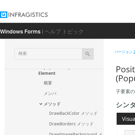
PopupMenuTool
PopupMenuTool.PopupMenuTo
olConverter
Windows Forms
| ヘルプ トピック
PopupRibbonGroupTool
PopupToolBase
検
PopupToolBase.PopupToolBase
バージョン
UiaProviderStub
索
Posi
PopupToolDropDownButtonUI
Element
(Pop
概要
子要素の
メンバ
シン
メソッド
DrawBackColor メソッド
Visua
DrawBorders メソッド
DrawImageBackground メ