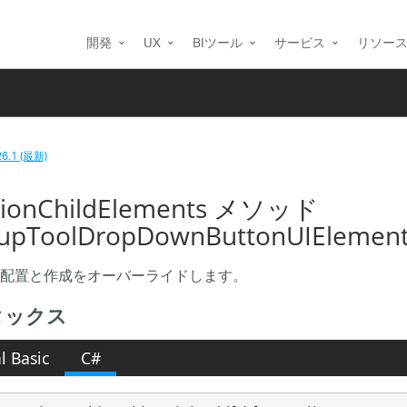
開発
UX
BIツール
サービス
リソー
26.1 (最新)
tionChildElements メソッド
upToolDropDownButtonUIElement
配置と作成をオーバーライドします。
タックス
l Basic
C#