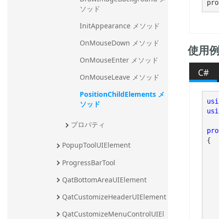
pro
ソッド
InitAppearance メソッド
OnMouseDown メソッド
使用
OnMouseEnter メソッド
C#
OnMouseLeave メソッド
PositionChildElements メ
usi
ソッド
usi
プロパティ
pro
{

PopupToolUIElement
ProgressBarTool
	// RectInside
QatBottomAreaUIElement
QatCustomizeHeaderUIElement
QatCustomizeMenuControlUIEl