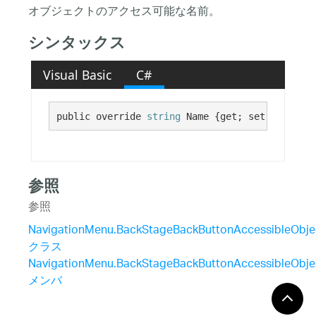
オブジェクトのアクセス可能な名前。
シンタックス
Visual Basic
C#
public override 
string
 Name {get; set;}
参照
参照
NavigationMenu.BackStageBackButtonAccessibleObje
クラス
NavigationMenu.BackStageBackButtonAccessibleObje
メンバ