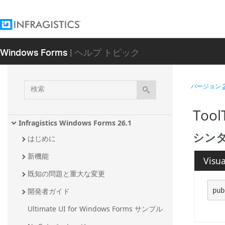
Windows Forms
| ヘルプ トピック
検
バージョン
索
Too
Infragistics Windows Forms 26.1
シン
はじめに
新機能
Visua
既知の問題と重大な変更
pub
開発者ガイド
Ultimate UI for Windows Forms サンプル