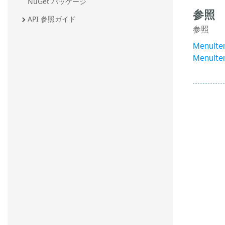
NuGet パッケージ
参照
API 参照ガイド
参照
MenuIt
MenuIt