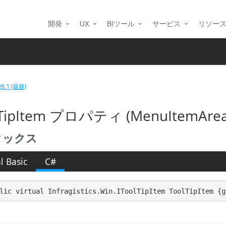
開発
UX
BIツール
サービス
リソー
26.1 (最新)
lTipItem プロパティ (MenuItemArea
タックス
l Basic
C#
lic virtual Infragistics.Win.IToolTipItem ToolTipItem {g