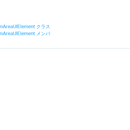
emAreaUIElement クラス
emAreaUIElement メンバ