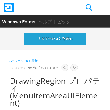
Windows Forms
| ヘルプ トピック
ナビゲーションを表示
バージョン
26.1 (最新)
このコンテンツは役に立ちましたか？
DrawingRegion プロパテ
ィ
(MenuItemAreaUIEleme
nt)