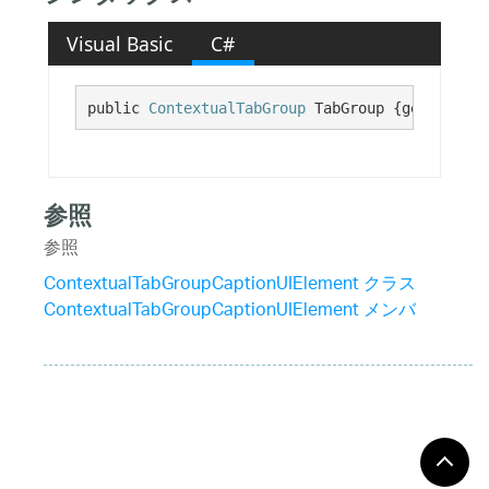
Visual Basic
C#
public 
ContextualTabGroup
 TabGroup {get;}
参照
参照
ContextualTabGroupCaptionUIElement クラス
ContextualTabGroupCaptionUIElement メンバ