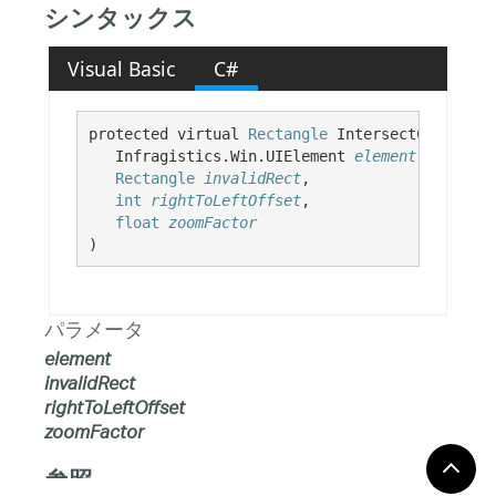
シンタックス
Visual Basic
C#
protected virtual 
Rectangle
 IntersectChildElem
   Infragistics.Win.UIElement 
element
,

Rectangle
invalidRect
,

int
rightToLeftOffset
,

float
zoomFactor
)
パラメータ
element
invalidRect
rightToLeftOffset
zoomFactor
参照