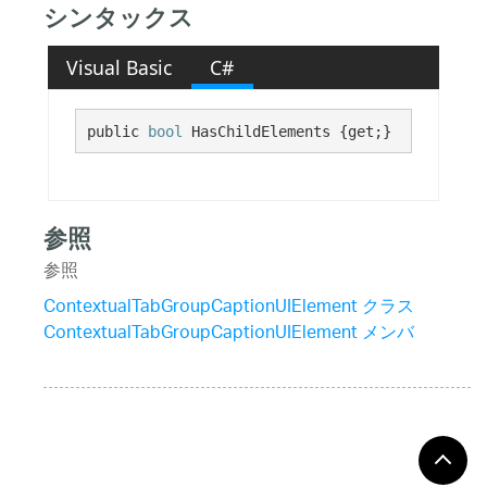
シンタックス
Visual Basic
C#
public 
bool
 HasChildElements {get;}
参照
参照
ContextualTabGroupCaptionUIElement クラス
ContextualTabGroupCaptionUIElement メンバ