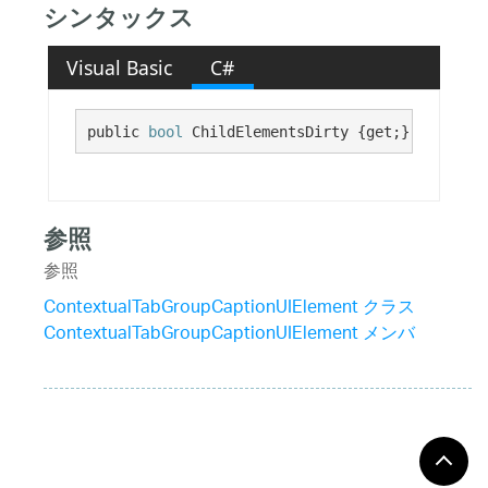
シンタックス
Visual Basic
C#
public 
bool
 ChildElementsDirty {get;}
参照
参照
ContextualTabGroupCaptionUIElement クラス
ContextualTabGroupCaptionUIElement メンバ