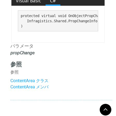
Visual Basic
C#
protected virtual void OnObjectPropChanged( 

   Infragistics.Shared.PropChangeInfo 
propChan
)
パラメータ
propChange
参照
参照
ContentArea クラス
ContentArea メンバ