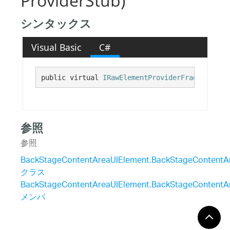
ProviderStub)
シンタックス
Visual Basic
C#
public virtual 
IRawElementProviderFragment
 Get
参照
参照
BackStageContentAreaUIElement.BackStageContentAr
クラス
BackStageContentAreaUIElement.BackStageContentAr
メンバ