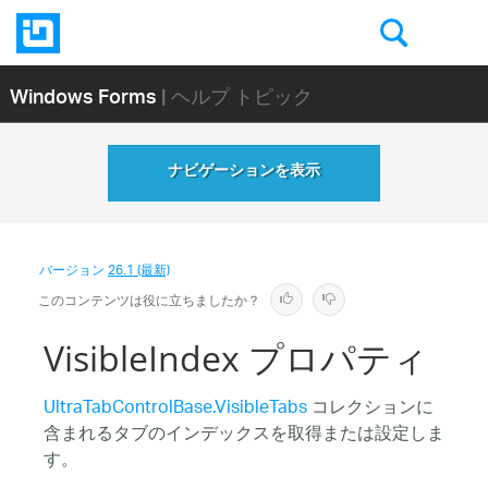
Windows Forms
| ヘルプ トピック
ナビゲーションを表示
バージョン
26.1 (最新)
このコンテンツは役に立ちましたか？
VisibleIndex プロパティ
UltraTabControlBase.VisibleTabs
コレクションに
含まれるタブのインデックスを取得または設定しま
す。