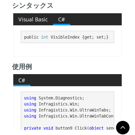
シンタックス
Visual Basic
C#
public 
int
 VisibleIndex {get; set;}
使用例
C#
using
using
using
using
 Infragistics.Win.UltraWinTabControl;

private
void
 button9_Click(
object
 sender, Syst
{
