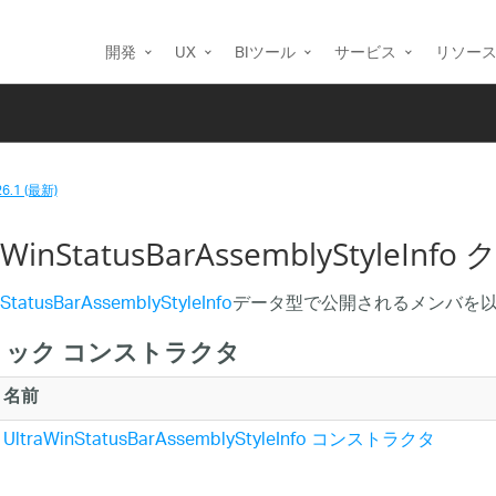
開発
UX
BIツール
サービス
リソー
26.1 (最新)
aWinStatusBarAssemblyStyleIn
StatusBarAssemblyStyleInfo
データ型で公開されるメンバを
リック コンストラクタ
名前
UltraWinStatusBarAssemblyStyleInfo コンストラクタ