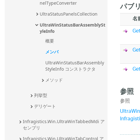
nelTypeConverter
パブリ
UltraStatusPanelsCollection
名
UltraWinStatusBarAssemblySt
Ge
yleInfo
概要
Ge
メンバ
UltraWinStatusBarAssembly
Ge
StyleInfo コンストラクタ
メソッド
参照
列挙型
参照
デリゲート
UltraWi
Infragi
Infragistics.Win.UltraWinTabbedMdi ア
センブリ
Infragistics.Win.UltraWinTabControl ア