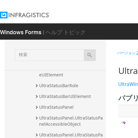
StatusBarEventManager
TimerManager
Windows Forms
| ヘルプ トピック
UIElementMargins
UIElementMargins.UIElementM
arginsTypeConverter
検
バージョン
UltraStatusBar
索
Ultr
UltraStatusBarBorderAreaResiz
eUIElement
UltraWin
UltraStatusBarRole
パブ
UltraStatusBarUIElement
UltraStatusPanel
UltraStatusPanel.UltraStatusPa
nelAccessibleObject
UltraStatusPanel.UltraStatusPa