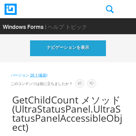
Windows Forms
| ヘルプ トピック
ナビゲーションを表示
バージョン
26.1 (最新)
このコンテンツは役に立ちましたか？
GetChildCount メソッド
(UltraStatusPanel.UltraS
tatusPanelAccessibleObj
ect)