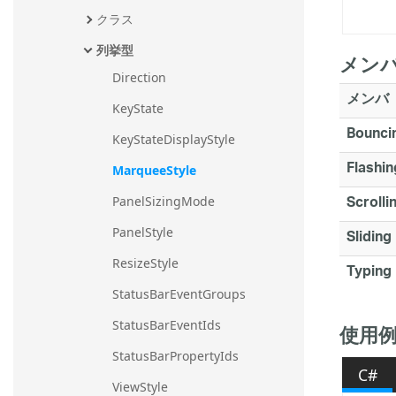
クラス
列挙型
メン
Direction
メンバ
KeyState
Bounci
KeyStateDisplayStyle
Flashin
MarqueeStyle
Scrolli
PanelSizingMode
PanelStyle
Sliding
ResizeStyle
Typing
StatusBarEventGroups
StatusBarEventIds
使用
StatusBarPropertyIds
C#
ViewStyle