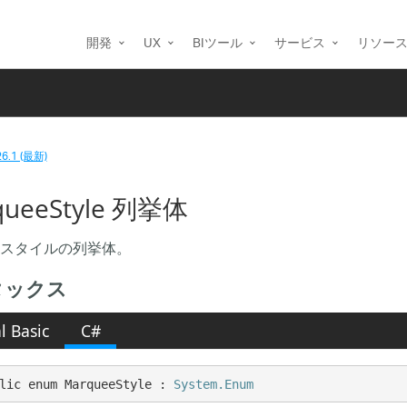
開発
UX
BIツール
サービス
リソー
26.1 (最新)
queeStyle 列挙体
スタイルの列挙体。
タックス
l Basic
C#
lic enum MarqueeStyle : 
System.Enum