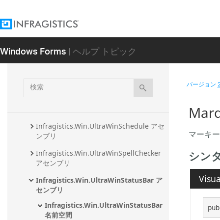
センブリ
Infragistics.Win.UltraWinPivotGrid アセ
ンブリ
Windows Forms
| ヘルプ トピック
Infragistics.Win.UltraWinOfficeNavBar 
アセンブリ
Infragistics.Win.UltraWinPrintPreviewDi
検
alog アセンブリ
バージョン
索
Infragistics.Win.UltraWinRadialMenu ア
Mar
センブリ
Infragistics.Win.UltraWinSchedule アセ
マーキー
ンブリ
シン
Infragistics.Win.UltraWinSpellChecker 
アセンブリ
Visua
Infragistics.Win.UltraWinStatusBar ア
センブリ
Infragistics.Win.UltraWinStatusBar 
pub
名前空間