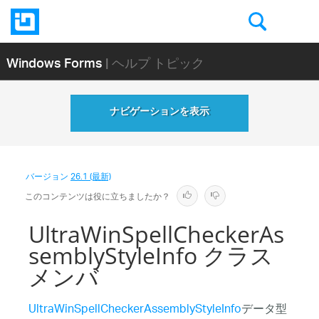
Windows Forms
| ヘルプ トピック
ナビゲーションを表示
バージョン
26.1 (最新)
このコンテンツは役に立ちましたか？
UltraWinSpellCheckerAs
semblyStyleInfo クラス
メンバ
UltraWinSpellCheckerAssemblyStyleInfo
データ型