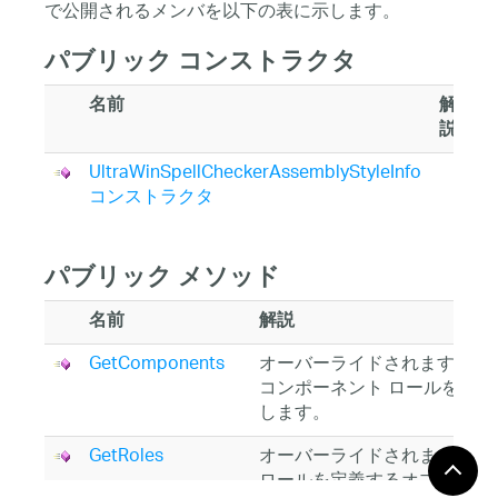
で公開されるメンバを以下の表に示します。
パブリック コンストラクタ
名前
解
説
UltraWinSpellCheckerAssemblyStyleInfo
コンストラクタ
パブリック メソッド
名前
解説
GetComponents
オーバーライドされます。 
コンポーネント ロールを定
します。
GetRoles
オーバーライドされます。 
ロールを定義するオブジェク