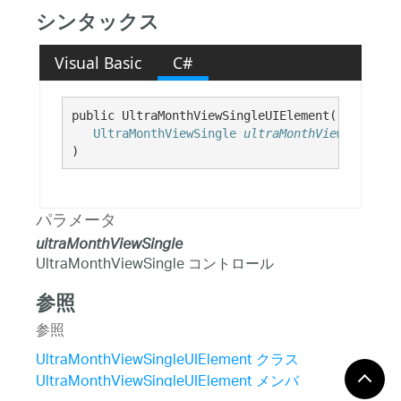
シンタックス
Visual Basic
C#
public UltraMonthViewSingleUIElement( 

UltraMonthViewSingle
ultraMonthViewSingle
)
パラメータ
ultraMonthViewSingle
UltraMonthViewSingle コントロール
参照
参照
UltraMonthViewSingleUIElement クラス
UltraMonthViewSingleUIElement メンバ