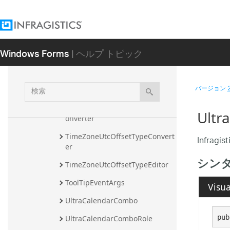
TimeSpanUITypeEditorControl
TimeTypeConverter
Windows Forms
| ヘルプ トピック
TimeUIEditorDropdown
TimeUIEditorNone
検
バージョン
TimeZoneInfoTypeEditor
索
TimeZoneStandardNameTypeC
Ult
onverter
TimeZoneUtcOffsetTypeConvert
Infragi
er
シン
TimeZoneUtcOffsetTypeEditor
ToolTipEventArgs
Visua
UltraCalendarCombo
pub
UltraCalendarComboRole