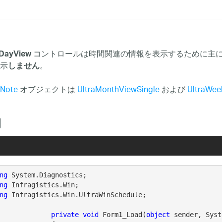
コントロールは時間関連の情報を表示するために主
aDayView
示
。
しません
Note
オブジェクトは
UltraMonthViewSingle
および
UltraWee
例
ng
ng
ng
 Infragistics.Win.UltraWinSchedule;

private
void
 Form1_Load(
object
 sender, Syst