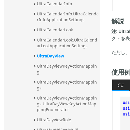
UltraCalendarInfo
UltraCalendarInfo.UltraCalenda
解説
rInfoApplicationSettings
UltraCalendarLook
注:
Ultr
クトを表
UltraCalendarLook.UltraCalend
arLookApplicationSettings
ただし、
UltraDayView
UltraDayViewKeyActionMappin
使用
g
UltraDayViewKeyActionMappin
C#
gs
UltraDayViewKeyActionMappin
usi
gs.UltraDayViewKeyActionMap
usi
pingEnumerator
usi
UltraDayViewRole
UltraMonthViewMulti