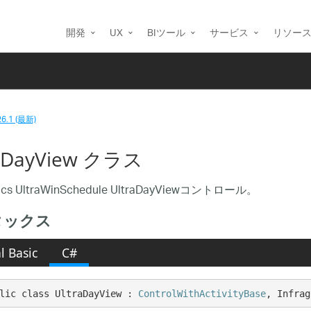
開発
UX
BIツール
サービス
リソー
26.1 (最新)
raDayView クラス
stics UltraWinSchedule UltraDayViewコントロール。
タックス
l Basic
C#
lic class UltraDayView : 
ControlWithActivityBase
, Infrag